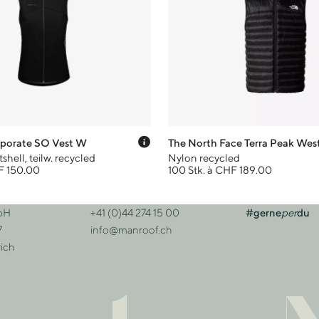
Preis-Tooltip anzeigen
orate SO Vest W
The North Face Terra Peak Wes
shell, teilw. recycled
Nylon recycled
F 150.00
100 Stk. à CHF 189.00
bH
+41 (0)44 274 15 00
#gerne
per
du
sse
Kontakt
7
info@manroof.ch
ich