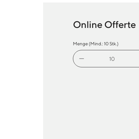
Online Offerte
Menge (Mind.:
10
Stk.)
Mammut
Corporate
SO
Vest
M
Menge