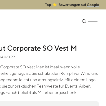
Top-⭐-Bewertungen auf
Google
Suche öffne
Menü anz
 Corporate SO Vest M
004.023.99
orporate SO Vest Men ist ideal, wenn volle
iheit gefragt ist. Sie schützt den Rumpf vor Wind und
 angenehm leicht und atmungsaktiv. Mit deinem Logo
 sie zur praktischen Teamweste für Events, Arbeit
gs – auch beliebt als Mitarbeitergeschenk.