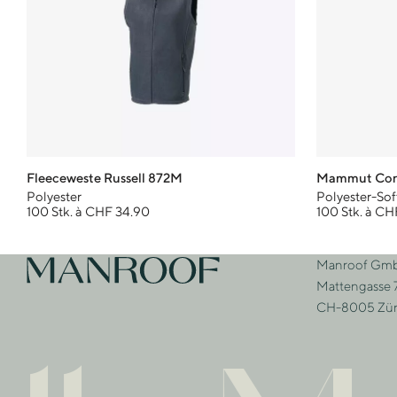
Fleeceweste Russell 872M
Mammut Corp
Polyester
Polyester-Soft
100 Stk. à CHF 34.90
100 Stk. à CH
Footer
Manroof Gm
Zur Startseite
Adre
Mattengasse 
CH-8005 Zür