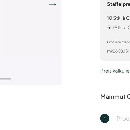
Staffelpr
10 Stk. à 
50 Stk. à
Grössere Mengen
mk2603.181
Preis kalkuli
Mammut Co
Prod
1