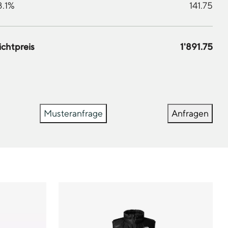
8.1%
141.75
ichtpreis
1'891.75
Musteranfrage
Anfragen