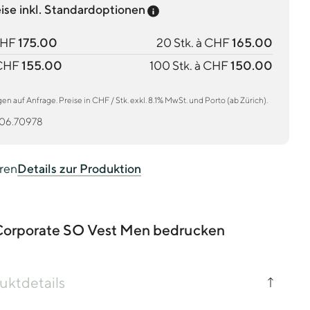
Preis-Tooltip anzeigen
eise inkl. Standardoptionen
CHF
175.00
20 Stk. à CHF
165.00
 CHF
155.00
100 Stk. à CHF
150.00
 auf Anfrage. Preise in CHF / Stk. exkl. 8.1% MwSt. und Porto (ab Zürich).
06.70978
eren
Details zur Produktion
rporate SO Vest Men bedrucken
uktdetails