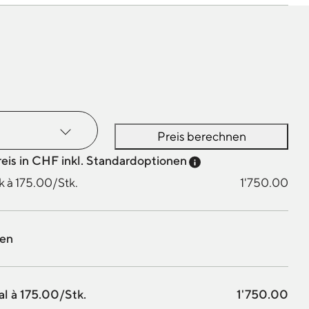
Preis berechnen
Preis-Tooltip anzei
reis in CHF inkl. Standardoptionen
k à 175.00/Stk.
1'750.00
nen
al à 175.00/Stk.
1'750.00