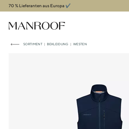
70 % Lieferanten aus Europa ✔️
Header
Manroof GmbH
SORTIMENT
|
BEKLEIDUNG
|
WESTEN