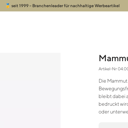
🥇 seit 1999 – Branchenleader für nachhaltige Werbeartikel
Mammut
Artikel-Nr 04.
Die Mammut C
Bewegungsfre
bleibt dabei
bedruckt wird
oder unterwe