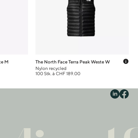
Prei
te M
The North Face Terra Peak Weste W
Nylon recycled
100 Stk. à CHF 189.00
S