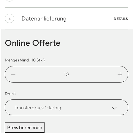
Datenanlieferung
4
DETAILS
Online Offerte
Menge (Mind.:
10
Stk.)
Mammut
Corporate
SO
Vest
Druck
W
Menge
Preis berechnen