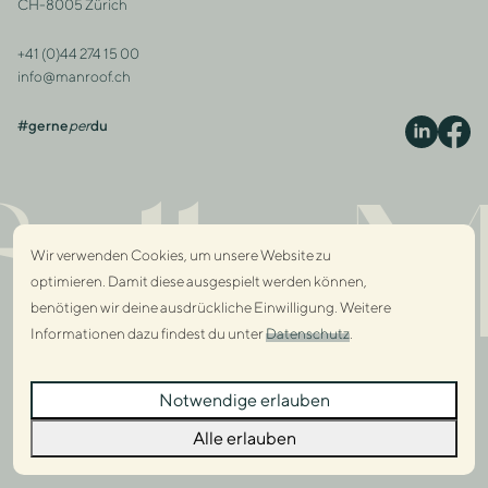
CH-8005 Zürich
+41 (0)44 274 15 00
Kontakt
info@manroof.ch
#gerne
per
du
S
lly M
Wir verwenden Cookies, um unsere Website zu
optimieren. Damit diese ausgespielt werden können,
benötigen wir deine ausdrückliche Einwilligung. Weitere
Informationen dazu findest du unter
Datenschutz
.
Dialo
Notwendige erlauben
Dialo
Alle erlauben
© 2026 Manroof GmbH