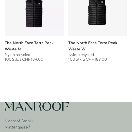
The North Face Terra Peak
The North Face Terra Peak
Weste M
Weste W
Nylon recycled
Nylon recycled
100 Stk. à CHF 189.00
100 Stk. à CHF 189.00
Footer
Zur Startseite
Manroof GmbH
Adresse
Mattengasse 7