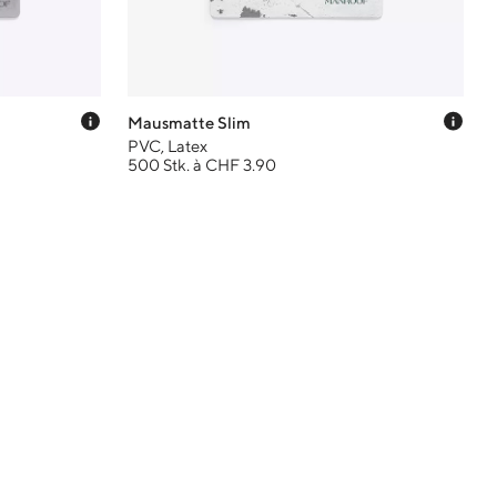
Preis-Tooltip anzeigen
Prei
Mausmatte Slim
PVC, Latex
500 Stk. à CHF 3.90