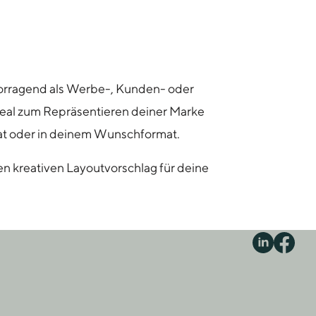
orragend als Werbe-, Kunden- oder
ideal zum Repräsentieren deiner Marke
at oder in deinem Wunschformat.
en kreativen Layoutvorschlag für deine
S