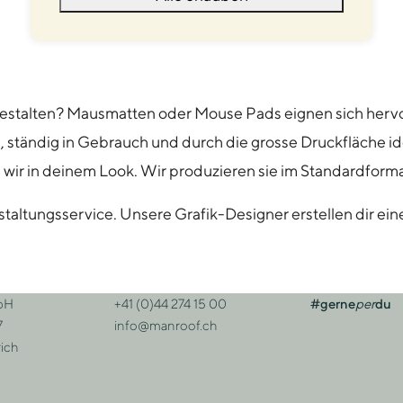
anzeigen
estalten? Mausmatten oder Mouse Pads eignen sich herv
h, ständig in Gebrauch und durch die grosse Druckfläche 
ir in deinem Look. Wir produzieren sie im Standardform
taltungsservice. Unsere Grafik-Designer erstellen dir ein
bH
+41 (0)44 274 15 00
#gerne
per
du
sse
Kontakt
7
info@manroof.ch
ich