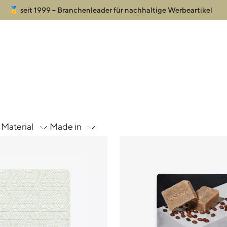
🥇 seit 1999 – Branchenleader für nachhaltige Werbeartikel
Material
Made in