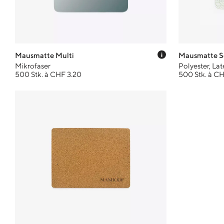
Preis-Tooltip 
Mausmatte Multi
Mausmatte S
Mikrofaser
Polyester, Lat
500 Stk. à CHF 3.20
500 Stk. à CH