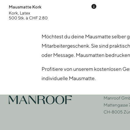
Preis-Tooltip 
Mausmatte Kork
Kork, Latex
500 Stk. à CHF 2.80
Möchtest du deine Mausmatte selber g
Mitarbeitergeschenk. Sie sind praktisc
oder Message. Mausmatten bedrucken w
Profitiere von unserem kostenlosen Ges
individuelle Mausmatte.
Footer
Manroof Gm
Zur Startseite
Adre
Mattengasse 
CH-8005 Zür