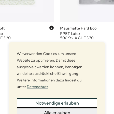
anzeigen
Preis-Tooltip anzeigen
oft
Mausmatte Hard Eco
ex
RPET, Latex
F 3.30
500 Stk. à CHF 3.70
Wir verwenden Cookies, um unsere
Website zu optimieren. Damit diese
ausgespielt werden können, benötigen
wir deine ausdrückliche Einwilligung.
Weitere Informationen dazu findest du
unter
Datenschutz
.
Notwendige erlauben
Alle erlauben