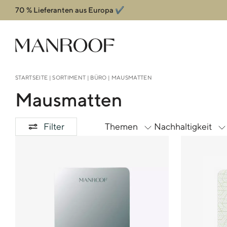
70 % Lieferanten aus Europa ✔️
Header
Manroof GmbH
STARTSEITE
|
SORTIMENT
|
BÜRO
| MAUSMATTEN
Mausmatten
Filter
Themen
Nachhaltigkeit