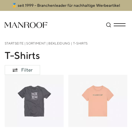
🥇 seit 1999 – Branchenleader für nachhaltige Werbeartikel
Header
Manroof GmbH
Suche öffn
Menü an
STARTSEITE
|
SORTIMENT
|
BEKLEIDUNG
| T-SHIRTS
T-Shirts
Filter