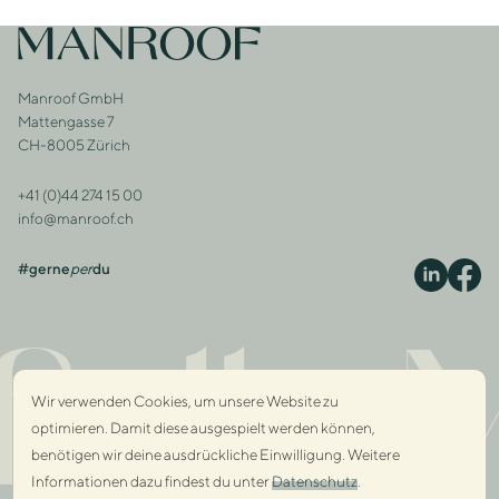
Footer
Zur Startseite
Manroof GmbH
Adresse
Mattengasse 7
CH-8005 Zürich
+41 (0)44 274 15 00
Kontakt
info@manroof.ch
#gerne
per
du
S
ully 
Wir verwenden Cookies, um unsere Website zu
optimieren. Damit diese ausgespielt werden können,
benötigen wir deine ausdrückliche Einwilligung. Weitere
Informationen dazu findest du unter
Datenschutz
.