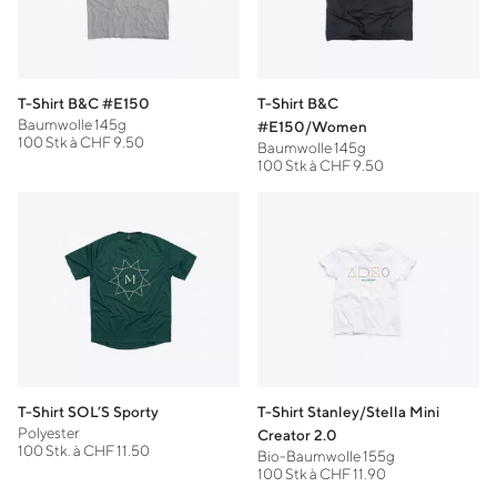
T-Shirt B&C #E150
T-Shirt B&C
Baumwolle 145g
#E150/Women
100 Stk à CHF 9.50
Baumwolle 145g
100 Stk à CHF 9.50
T-Shirt SOL’S Sporty
T-Shirt Stanley/Stella Mini
Polyester
Creator 2.0
100 Stk. à CHF 11.50
Bio-Baumwolle 155g
100 Stk à CHF 11.90