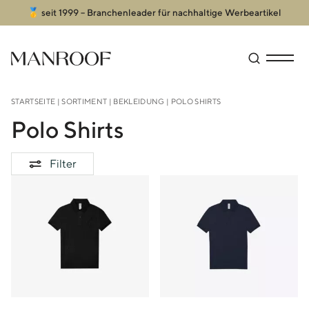
🥇 seit 1999 – Branchenleader für nachhaltige Werbeartikel
Header
Manroof GmbH
Suche öffn
Menü an
STARTSEITE
|
SORTIMENT
|
BEKLEIDUNG
| POLO SHIRTS
Polo Shirts
Filter