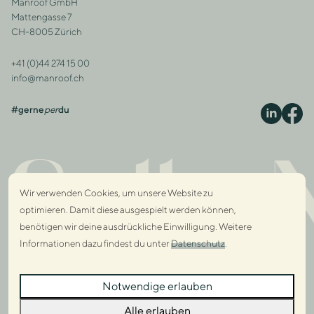
Manroof GmbH
Adresse
Mattengasse 7
CH-8005 Zürich
+41 (0)44 274 15 00
Kontakt
info@manroof.ch
#gerne
per
du
S
fully 
Wir verwenden Cookies, um unsere Website zu
optimieren. Damit diese ausgespielt werden können,
benötigen wir deine ausdrückliche Einwilligung. Weitere
Informationen dazu findest du unter
Datenschutz
.
Dialo
Notwendige erlauben
Dialo
Alle erlauben