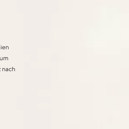
lien
 zum
z nach