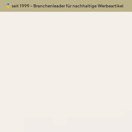
🥇 seit 1999 – Branchenleader für nachhaltige Werbeartikel