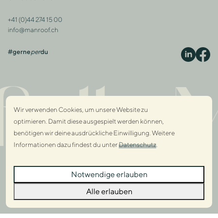
+41 (0)44 274 15 00
Kontakt
info@manroof.ch
#gerne
per
du
S
ully 
Wir verwenden Cookies, um unsere Website zu
optimieren. Damit diese ausgespielt werden können,
benötigen wir deine ausdrückliche Einwilligung. Weitere
Informationen dazu findest du unter
Datenschutz
.
Dialo
Notwendige erlauben
Dialo
Alle erlauben
© 2026 Manroof GmbH