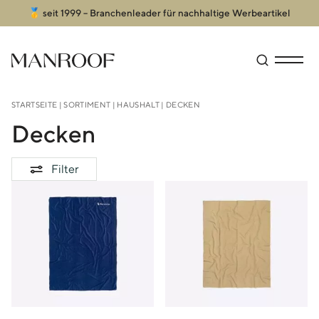
🥇 seit 1999 – Branchenleader für nachhaltige Werbeartikel
Header
Manroof GmbH
Suche öffn
Menü an
STARTSEITE
|
SORTIMENT
|
HAUSHALT
| DECKEN
Decken
Filter