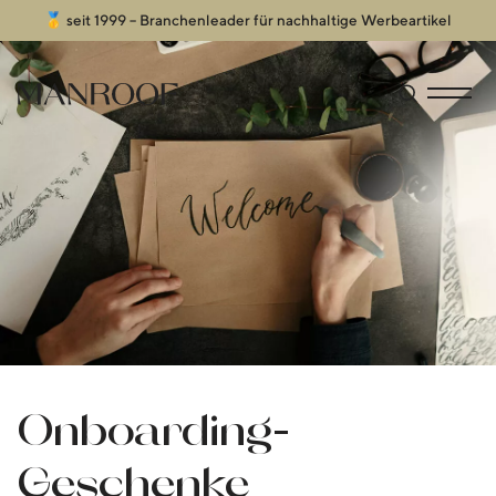
🥇 seit 1999 – Branchenleader für nachhaltige Werbeartikel
Header
Manroof GmbH
Suche öffn
Menü an
Onboarding-
Geschenke