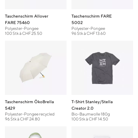
Taschenschirm Allover
Taschenschirm FARE
FARE 75460
5002
Polyester-Pongee
Polyester-Pongee
100 Stk à CHF 25.50
96 Stk à CHF 13.60
Taschenschirm ÖkoBrella
T-Shirt Stanley/Stella
5429
Creator 2.0
Polyester-Pongee recycled
Bio-Baumwolle 180g
96 Stk à CHF 24.80
100 Stk à CHF 14.50