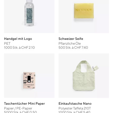
Handgel mit Logo
Schweizer Seife
PET
Pflanzliche Öle
1000 Stk. à CHF 2.10
500 Stk. à CHF 7.40
Taschentücher Mini Paper
Einkaufstasche Nano
Papier / PE-Papier
Polyester Taffeta 210T
5000 Stk. à CHF 0.50
1000 Stk. à CHF 5.40