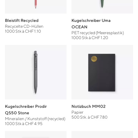
Bleistift Recycled
Kugelschreiber Uma
Recycelte CD-Hüllen
OCEAN
1000 Stk à CHF 1.10
PET recycled (Meeresplastik)
1000 Stk à CHF 1.20
Kugelschreiber Prodir
Notizbuch MM02
Papier
QS50 Stone
500 Stk. à CHF 7.80
Mineralien / Kunststoff (recycled)
1000 Stk à CHF 4.95