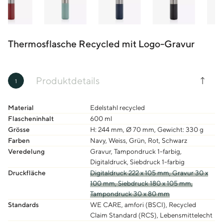
Thermosflasche Recycled mit Logo-Gravur
Produktdetails
1
Material
Edelstahl recycled
Flascheninhalt
600 ml
Grösse
H: 244 mm, Ø 70 mm, Gewicht: 330 g
Farben
Navy, Weiss, Grün, Rot, Schwarz
Veredelung
Gravur, Tampondruck 1-farbig,
Digitaldruck, Siebdruck 1-farbig
Druckfläche
Digitaldruck 222 x 105 mm, Gravur 30 x
100 mm, Siebdruck 180 x 105 mm,
Tampondruck 30 x 80 mm
Standards
WE CARE, amfori (BSCI), Recycled
Claim Standard (RCS), Lebensmittelecht