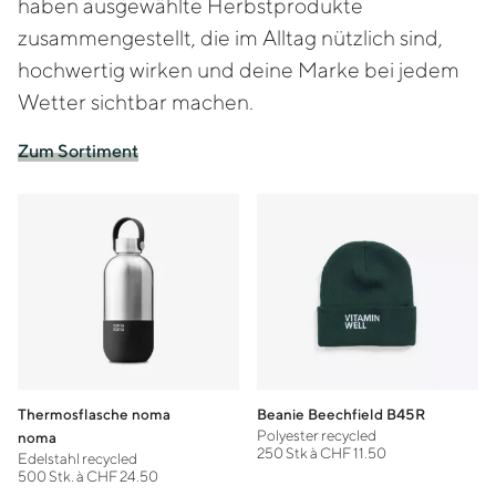
haben ausgewählte Herbstprodukte
zusammengestellt, die im Alltag nützlich sind,
hochwertig wirken und deine Marke bei jedem
Wetter sichtbar machen.
Zum Sortiment
Thermosflasche noma
Beanie Beechfield B45R
Polyester recycled
noma
250 Stk à CHF 11.50
Edelstahl recycled
500 Stk. à CHF 24.50