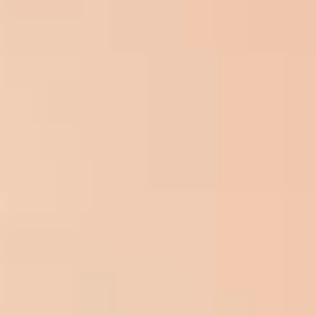
Vorname
*
Nachname
*
E-
Mail-
Adresse
*
Ich akzeptiere die
Datenschutzbestimmungen
*
Einwilligung
*