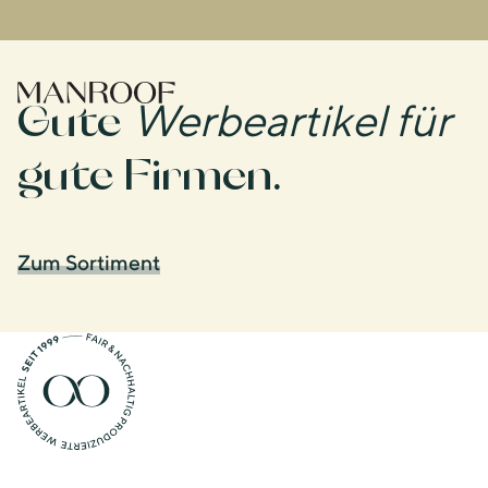
Header
Manroof GmbH
Gute
Werbeartikel für
gute Firmen.
Zum Sortiment
Logo Manroof