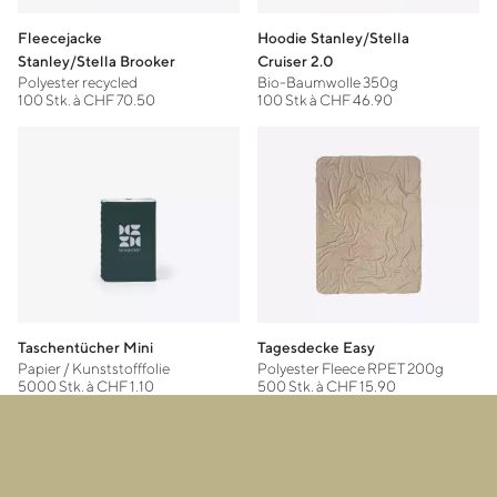
Fleecejacke
Hoodie Stanley/Stella
Stanley/Stella Brooker
Cruiser 2.0
Polyester recycled
Bio-Baumwolle 350g
100 Stk. à CHF 70.50
100 Stk à CHF 46.90
Taschentücher Mini
Tagesdecke Easy
Papier / Kunststofffolie
Polyester Fleece RPET 200g
5000 Stk. à CHF 1.10
500 Stk. à CHF 15.90