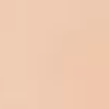
Manroof
News?
please.
Yes,
Anrede
*