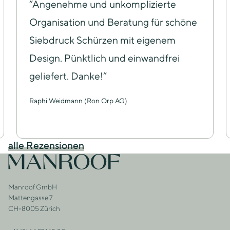
“Angenehme und unkomplizierte
Organisation und Beratung für schöne
Siebdruck Schürzen mit eigenem
Design. Pünktlich und einwandfrei
geliefert. Danke!”
Raphi Weidmann (Ron Orp AG)
alle Rezensionen
Footer
Zur Startseite
Manroof GmbH
Adresse
Mattengasse 7
CH-8005 Zürich