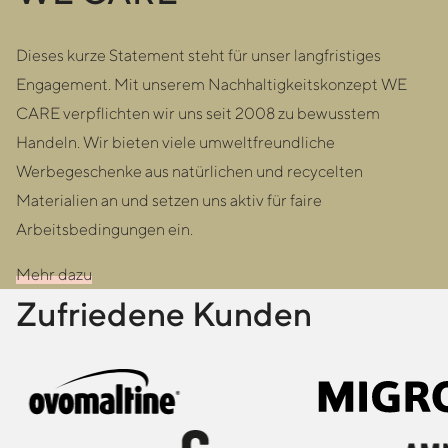
Dieses kurze Statement steht für unser langfristiges
Engagement. Mit unserem Nachhaltigkeitskonzept WE
CARE verpflichten wir uns seit 2008 zu bewusstem
Handeln. Wir bieten viele umweltfreundliche
Werbegeschenke aus natürlichen und recycelten
Materialien an und setzen uns aktiv für faire
Arbeitsbedingungen ein.
Mehr dazu
Zufriedene Kunden
Logo von Migros Log
Logo von Gurtenfesti
Logo von Logo Amnes
Logo von Logo_On_Ru
Logo von Digitec Gal
Logo von WWF_Log
Logo von Schulthess 
Logo von ATC
Logo von Logo Swiss
Logo von Doodah Lo
Logo von ISOSTAR L
Logo von Swiss Youth
Logo von Engadiner
Logo von Syna V2
Logo von Physio Swi
Logo von Ovomaltin