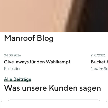
Manroof Blog
04.08.2026
21.07.2026
Zur Story Give-aways für den Wahlkampf
Zur Story
Give-aways für den Wahlkampf
Bucket 
Kollektion
Neu im So
Alle Beiträge
Was unsere Kunden sagen