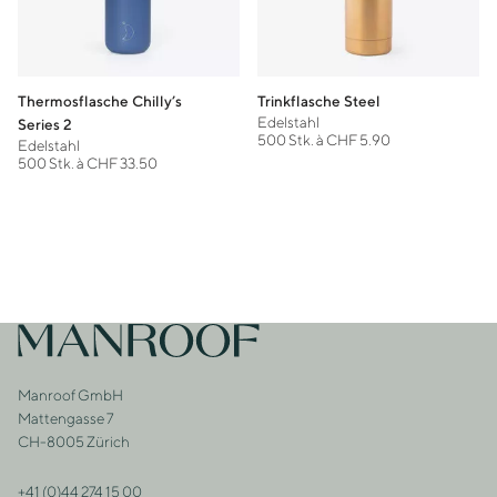
Thermosflasche Chilly’s
Trinkflasche Steel
Edelstahl
Series 2
500 Stk. à CHF 5.90
Edelstahl
500 Stk. à CHF 33.50
Footer
Zur Startseite
Manroof GmbH
Adresse
Mattengasse 7
CH-8005 Zürich
+41 (0)44 274 15 00