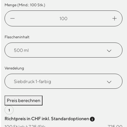
Menge (Mind.:
100
Stk.)
Trinkflasche
Green
Menge
Flascheninhalt
Veredelung
Preis berechnen
Preis-Tooltip a
Richtpreis in CHF inkl. Standardoptionen
100 Stück à 7.25/Stk.
725.00