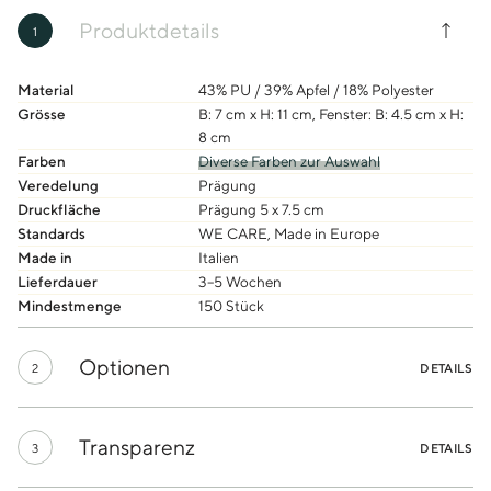
Produktdetails
1
Material
43% PU / 39% Apfel / 18% Polyester
Grösse
B: 7 cm x H: 11 cm, Fenster: B: 4.5 cm x H:
8 cm
Farben
Diverse Farben zur Auswahl
Veredelung
Prägung
Druckfläche
Prägung 5 x 7.5 cm
Standards
WE CARE, Made in Europe
Made in
Italien
Lieferdauer
3–5 Wochen
Mindestmenge
150 Stück
Optionen
2
DETAILS
Transparenz
3
DETAILS