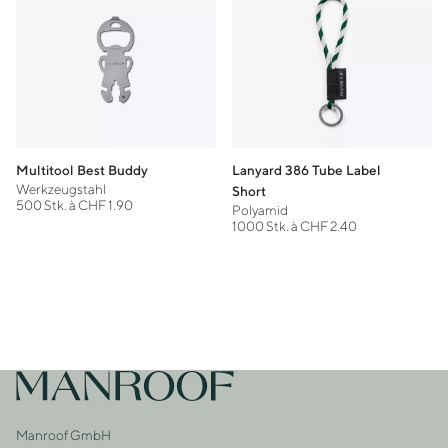
Multitool Best Buddy
Lanyard 386 Tube Label
Werkzeugstahl
Short
500 Stk. à CHF 1.90
Polyamid
1000 Stk. à CHF 2.40
Footer
Zur Startseite
Manroof GmbH