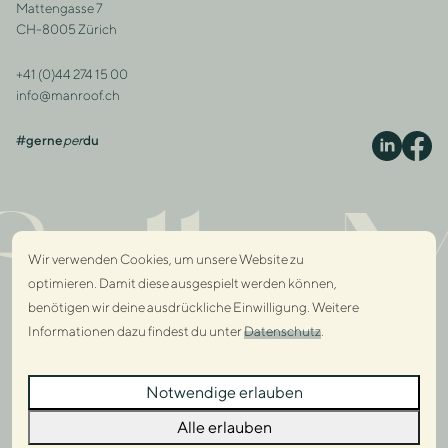
Adresse
Mattengasse 7
CH-8005 Zürich
+41 (0)44 274 15 00
Kontakt
info@manroof.ch
#gerne
per
du
S
ully 
Wir verwenden Cookies, um unsere Website zu
optimieren. Damit diese ausgespielt werden können,
benötigen wir deine ausdrückliche Einwilligung. Weitere
Informationen dazu findest du unter
Datenschutz
.
Dialo
Notwendige erlauben
Dialo
Alle erlauben