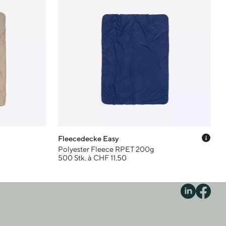
Prei
Fleecedecke Easy
Polyester Fleece RPET 200g
500 Stk. à CHF 11.50
S