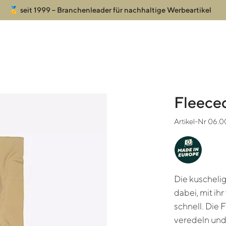
🥇 seit 1999 – Branchenleader für nachhaltige Werbeartikel
Fleece
Artikel-Nr 06.
MADE IN
EUROPE
Die kuscheli
dabei, mit ihr
schnell. Die 
veredeln und