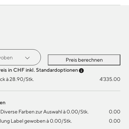
Preis berechnen
Preis-Tooltip anzei
reis in CHF inkl. Standardoptionen
ck à 28.90/Stk.
4'335.00
nen
Diverse Farben zur Auswahl à 0.00/Stk.
0.00
lung Label gewoben à 0.00/Stk.
0.00