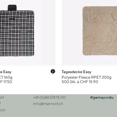
Preis-Tooltip anzeigen
e Easy
Tagesdecke Easy
ET 160g
Polyester Fleece RPET 200g
F 17.50
500 Stk. à CHF 15.90
bH
+41 (0)44 274 15 00
#gerne
per
du
sse
Kontakt
7
info@manroof.ch
ich