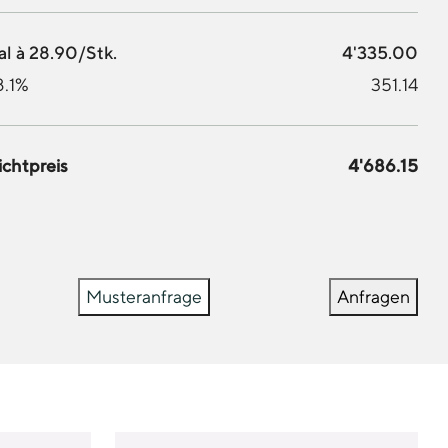
al à 28.90/Stk.
4'335.00
8.1%
351.14
ichtpreis
4'686.15
Musteranfrage
Anfragen