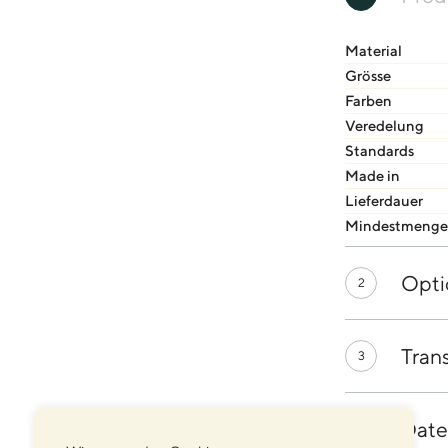
Material
Grösse
Farben
Veredelung
Standards
Made in
Lieferdauer
Mindestmenge
Opti
2
Tran
3
Date
4