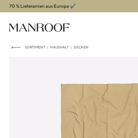
70 % Lieferanten aus Europa ✔️
Header
Manroof GmbH
SORTIMENT
|
HAUSHALT
|
DECKEN