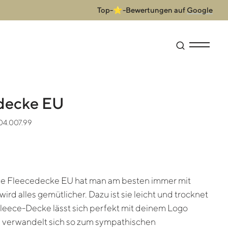
Top-⭐-Bewertungen auf
Google
Suche öffne
Menü anz
decke EU
004.007.99
ge Fleecedecke EU hat man am besten immer mit
 wird alles gemütlicher. Dazu ist sie leicht und trocknet
Fleece-Decke lässt sich perfekt mit deinem Logo
 verwandelt sich so zum sympathischen