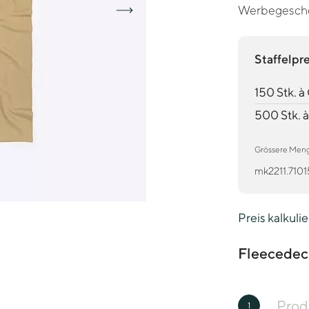
Werbegesche
Staffelpr
150 Stk. 
500 Stk. 
Grössere Mengen
mk2211.7101
Preis kalkuli
Fleecedeck
Prod
1