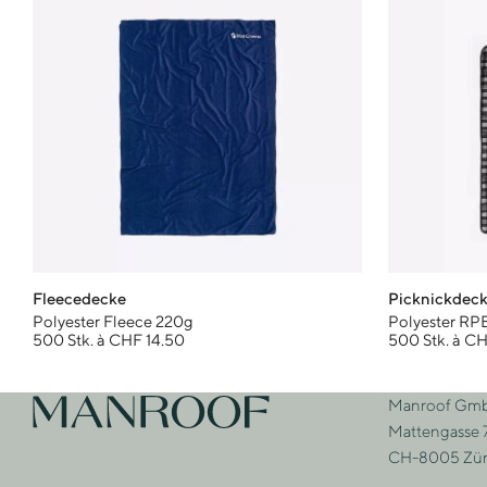
Fleecedecke
Picknickdeck
Polyester Fleece 220g
Polyester RP
500 Stk. à CHF 14.50
500 Stk. à CH
Footer
Manroof Gm
Zur Startseite
Adre
Mattengasse 
CH-8005 Zür