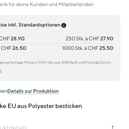
nk für deine Kunden und Mitarbeitenden.
Preis-Tooltip anzeigen
eise inkl. Standardoptionen
à CHF
28.90
250 Stk. à CHF
27.90
à CHF
26.50
1000 Stk. à CHF
25.50
 auf Anfrage. Preise in CHF / Stk. exkl. 8.1% MwSt. und Porto (ab Zürich).
5
eren
Details zur Produktion
e EU aus Polyester besticken
uktdetails