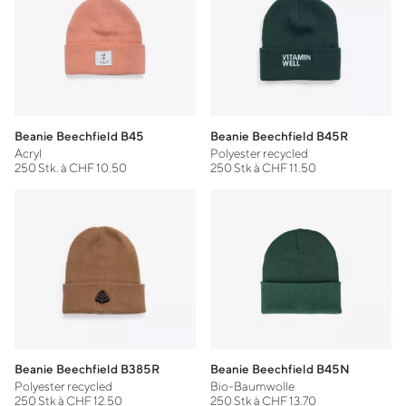
Beanie Beechfield B45
Beanie Beechfield B45R
Acryl
Polyester recycled
250 Stk. à CHF 10.50
250 Stk à CHF 11.50
Beanie Beechfield B385R
Beanie Beechfield B45N
Polyester recycled
Bio-Baumwolle
250 Stk à CHF 12.50
250 Stk à CHF 13.70