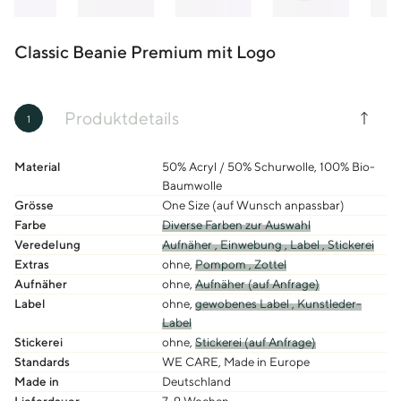
Classic Beanie Premium mit Logo
Produktdetails
1
Material
50% Acryl / 50% Schurwolle, 100% Bio-
Baumwolle
Grösse
One Size (auf Wunsch anpassbar)
Farbe
Diverse Farben zur Auswahl
Veredelung
Aufnäher ,
Einwebung ,
Label ,
Stickerei
Extras
ohne,
Pompom ,
Zottel
Aufnäher
ohne,
Aufnäher (auf Anfrage)
Label
ohne,
gewobenes Label ,
Kunstleder-
Label
Stickerei
ohne,
Stickerei (auf Anfrage)
Standards
WE CARE, Made in Europe
Made in
Deutschland