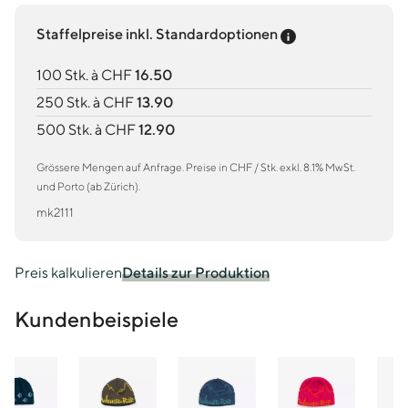
Preis-Tooltip an
Staffelpreise inkl. Standardoptionen
100 Stk. à CHF
16.50
250 Stk. à CHF
13.90
500 Stk. à CHF
12.90
Grössere Mengen auf Anfrage. Preise in CHF / Stk. exkl. 8.1% MwSt.
und Porto (ab Zürich).
mk2111
Preis kalkulieren
Details zur Produktion
Kundenbeispiele