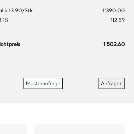
l à 13.90/Stk.
1'390.00
8.1%
112.59
ichtpreis
1'502.60
Musteranfrage
Anfragen