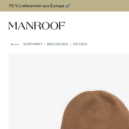
70 % Lieferanten aus Europa ✔️
Header
Manroof GmbH
SORTIMENT
|
BEKLEIDUNG
|
MÜTZEN