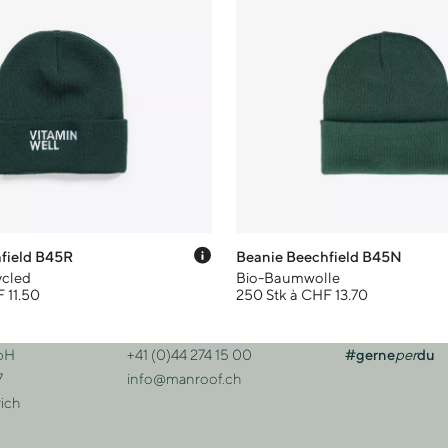
Preis-Tooltip anzeigen
field B45R
Beanie Beechfield B45N
ycled
Bio-Baumwolle
 11.50
250 Stk à CHF 13.70
bH
+41 (0)44 274 15 00
#gerne
per
du
sse
Kontakt
7
info@manroof.ch
ich