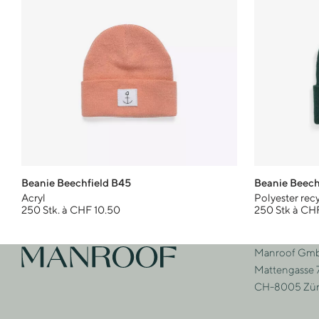
Beanie Beechfield B45
Beanie Beech
Acryl
Polyester rec
250 Stk. à CHF 10.50
250 Stk à CHF
Footer
Manroof Gm
Zur Startseite
Adre
Mattengasse 
CH-8005 Zür