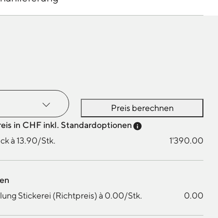
Preis berechnen
Preis-Tooltip anzei
reis in CHF inkl. Standardoptionen
ck à 13.90/Stk.
1'390.00
nen
ung Stickerei (Richtpreis) à 0.00/Stk.
0.00