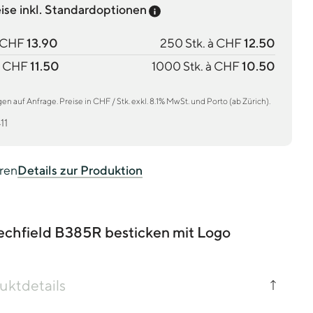
Preis-Tooltip anzeigen
eise inkl. Standardoptionen
à CHF
13.90
250 Stk. à CHF
12.50
à CHF
11.50
1000 Stk. à CHF
10.50
 auf Anfrage. Preise in CHF / Stk. exkl. 8.1% MwSt. und Porto (ab Zürich).
11
eren
Details zur Produktion
echfield B385R besticken mit Logo
uktdetails