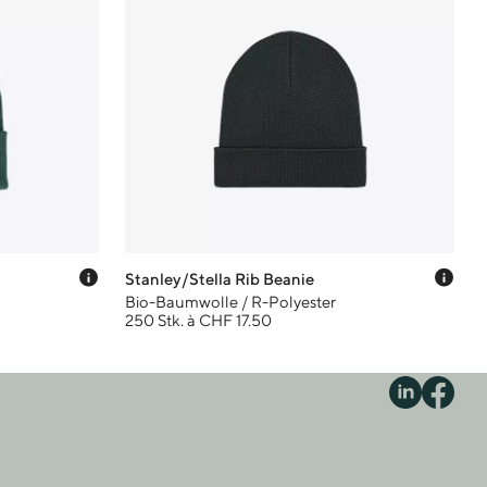
Preis-Tooltip anzeigen
Prei
Stanley/Stella Rib Beanie
Bio-Baumwolle / R-Polyester
250 Stk. à CHF 17.50
S