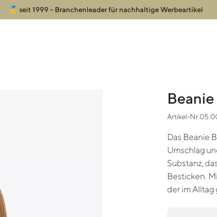
🥇 seit 1999 – Branchenleader für nachhaltige Werbeartikel
Beanie
Artikel-Nr 05.0
Das Beanie B
Umschlag und 
Substanz, da
Besticken. Mi
der im Allta