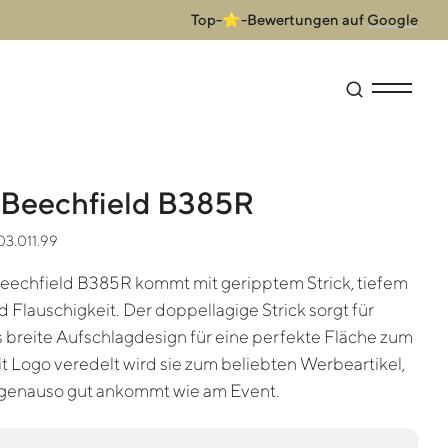
Top-⭐-Bewertungen auf
Google
Suche öffne
Menü anz
 Beechfield B385R
03.011.99
eechfield B385R kommt mit geripptem Strick, tiefem
Flauschigkeit. Der doppellagige Strick sorgt für
s breite Aufschlagdesign für eine perfekte Fläche zum
t Logo veredelt wird sie zum beliebten Werbeartikel,
g genauso gut ankommt wie am Event.