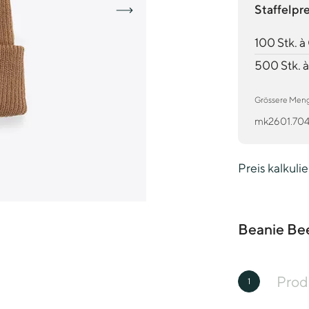
Staffelpr
100 Stk. 
500 Stk. 
Grössere Mengen
mk2601.704
Preis kalkuli
Beanie Be
Prod
1