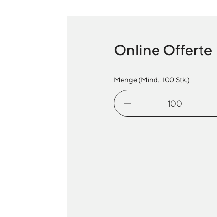
Online Offerte
Menge (Mind.:
100
Stk.)
Beanie
Beechfield
B385R
Menge