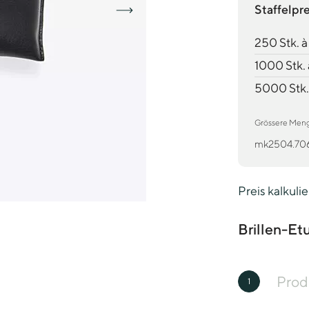
Staffelpr
250 Stk. 
1000 Stk.
5000 Stk.
Grössere Mengen
mk2504.70
Preis kalkuli
Brillen-E
Prod
1