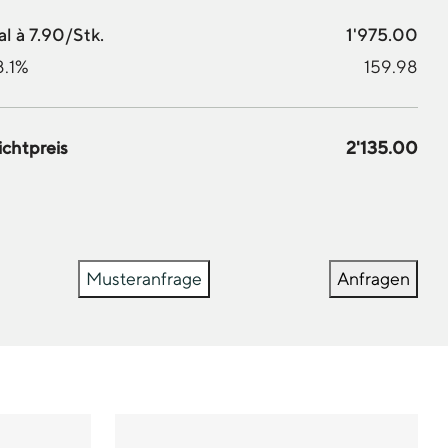
l à 7.90/Stk.
1'975.00
8.1%
159.98
ichtpreis
2'135.00
Musteranfrage
Anfragen