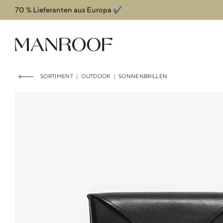
70 % Lieferanten aus Europa ✔️
Header
Manroof GmbH
SORTIMENT
|
OUTDOOR
|
SONNENBRILLEN