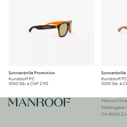
Sonnenbrille Promotion
Sonnenbrille
Kunststoff PC
Kunststoff P
1000 Stk. à CHF 2.90
1000 Stk. à C
Footer
Manroof Gm
Zur Startseite
Adre
Mattengasse 
CH-8005 Zür