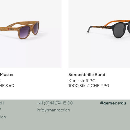
 Muster
Sonnenbrille Rund
C
Kunststoff PC
HF 3.60
1000 Stk. à CHF 2.90
bH
+41 (0)44 274 15 00
#gerne
per
du
sse
Kontakt
7
info@manroof.ch
ich