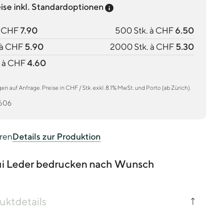
Preis-Tooltip anzeigen
eise inkl. Standardoptionen
à CHF
7.90
500 Stk. à CHF
6.50
 à CHF
5.90
2000 Stk. à CHF
5.30
 à CHF
4.60
 auf Anfrage. Preise in CHF / Stk. exkl. 8.1% MwSt. und Porto (ab Zürich).
606
eren
Details zur Produktion
tui Leder bedrucken nach Wunsch
uktdetails