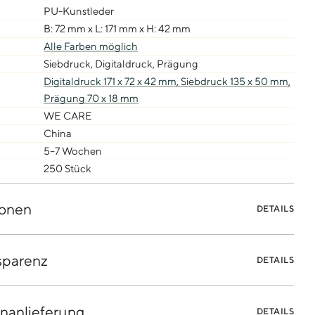
PU-Kunstleder
B: 72 mm x L: 171 mm x H: 42 mm
Alle Farben möglich
Siebdruck, Digitaldruck, Prägung
Digitaldruck 171 x 72 x 42 mm, Siebdruck 135 x 50 mm,
Prägung 70 x 18 mm
WE CARE
China
5–7 Wochen
250 Stück
onen
DETAILS
sparenz
DETAILS
nanlieferung
DETAILS