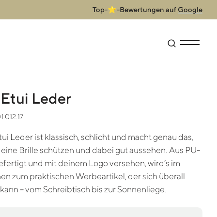
Top-⭐-Bewertungen auf
Google
Suche öffne
Menü anz
-Etui Leder
1.012.17
tui Leder ist klassisch, schlicht und macht genau das,
 deine Brille schützen und dabei gut aussehen. Aus PU-
fertigt und mit deinem Logo versehen, wird’s im
 zum praktischen Werbeartikel, der sich überall
kann – vom Schreibtisch bis zur Sonnenliege.