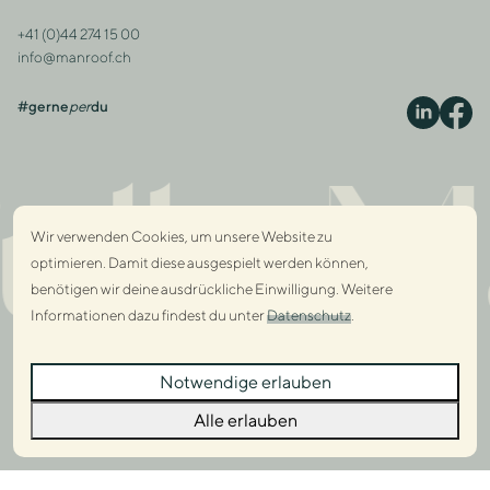
+41 (0)44 274 15 00
Kontakt
info@manroof.ch
#gerne
per
du
S
lly M
Wir verwenden Cookies, um unsere Website zu
optimieren. Damit diese ausgespielt werden können,
benötigen wir deine ausdrückliche Einwilligung. Weitere
Informationen dazu findest du unter
Datenschutz
.
Dialo
Notwendige erlauben
Dialo
Alle erlauben
© 2026 Manroof GmbH
AGB
Impressum
Datenschutz