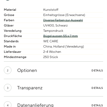
Material
Kunststoff
Grösse
Einheitsgrösse (Erwachsene)
Farben
Diverse Farben zur Auswahl
Gläser
UV400, Schwarz
Veredelung
Tampondruck
Druckfläche
Bügel aussen 55 x 7 mm
Standards
WE CARE
Made in
China, Holland (Veredelung)
Lieferdauer
2–4 Wochen
Mindestmenge
250 Stück
Optionen
2
DETAILS
Transparenz
3
DETAILS
Datenanlieferung
4
DETAILS