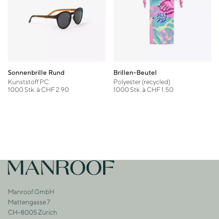
Sonnenbrille Rund
Brillen-Beutel
Kunststoff PC
Polyester (recycled)
1000 Stk. à CHF 2.90
1000 Stk. à CHF 1.50
Footer
Zur Startseite
Manroof GmbH
Adresse
Mattengasse 7
CH-8005 Zürich