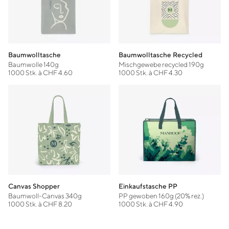
Baumwolltasche
Baumwolltasche Recycled
Baumwolle 140g
Mischgewebe recycled 190g
1000 Stk. à CHF 4.60
1000 Stk. à CHF 4.30
Canvas Shopper
Einkaufstasche PP
Baumwoll-Canvas 340g
PP gewoben 160g (20% rez.)
1000 Stk. à CHF 8.20
1000 Stk. à CHF 4.90