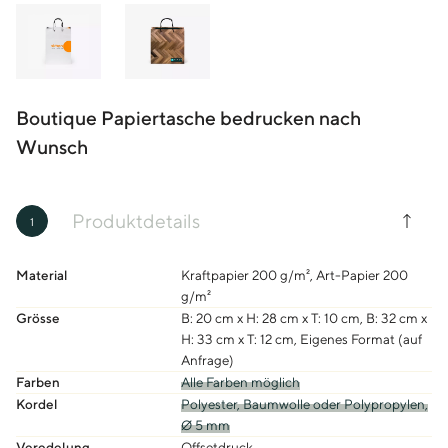
Boutique Papiertasche bedrucken nach
Wunsch
Produktdetails
1
Material
Kraftpapier 200 g/m², Art-Papier 200
g/m²
Grösse
B: 20 cm x H: 28 cm x T: 10 cm, B: 32 cm x
H: 33 cm x T: 12 cm, Eigenes Format (auf
Anfrage)
Farben
Alle Farben möglich
Kordel
Polyester, Baumwolle oder Polypropylen,
Ø 5 mm
Veredelung
Offsetdruck