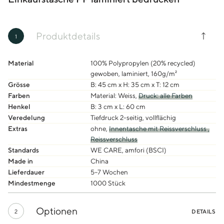
Produktdetails
1
Material
100% Polypropylen (20% recycled)
gewoben, laminiert, 160g/m²
Grösse
B: 45 cm x H: 35 cm x T: 12 cm
Farben
Material: Weiss,
Druck: alle Farben
Henkel
B: 3 cm x L: 60 cm
Veredelung
Tiefdruck 2-seitig, vollflächig
Extras
ohne,
Innentasche mit Reissverschluss ,
Reissverschluss
Standards
WE CARE, amfori (BSCI)
Made in
China
Lieferdauer
5–7 Wochen
Mindestmenge
1000 Stück
Optionen
2
DETAILS