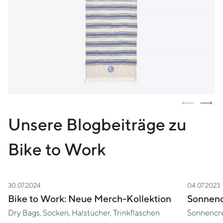
Unsere Blogbeiträge zu
Bike to Work
30.07.2024
04.07.2023
Zur Story Bike to Work: Neue Merch-Kollektion
Zur Story
Bike to Work: Neue Merch-Kollektion
Sonnenc
Dry Bags, Socken, Halstücher, Trinkflaschen
Sonnencr