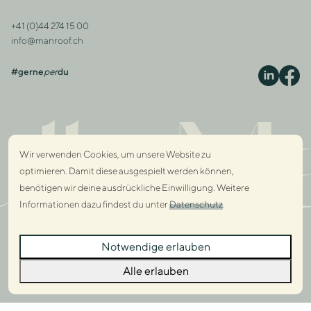
+41 (0)44 274 15 00
Kontakt
info@manroof.ch
#gerne
per
du
S
lly M
Wir verwenden Cookies, um unsere Website zu
optimieren. Damit diese ausgespielt werden können,
benötigen wir deine ausdrückliche Einwilligung. Weitere
Informationen dazu findest du unter
Datenschutz
.
Dialo
Notwendige erlauben
Dialo
Alle erlauben
© 2026 Manroof GmbH