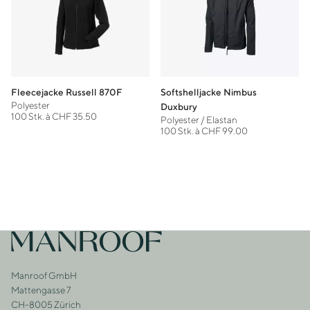
Fleecejacke Russell 870F
Softshelljacke Nimbus
Polyester
Duxbury
100 Stk. à CHF 35.50
Polyester / Elastan
100 Stk. à CHF 99.00
Footer
Zur Startseite
Manroof GmbH
Adresse
Mattengasse 7
CH-8005 Zürich