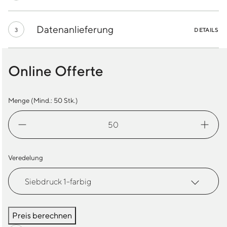
Datenanlieferung
3
DETAILS
Online Offerte
Menge (Mind.:
50
Stk.)
Windjacke
B&C
Sirocco
/Women
Veredelung
Menge
Preis berechnen