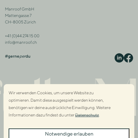
Manroof GmbH
Adresse
Mattengasse 7
CH-8005 Zürich
+41 (0)44 274 15 00
Kontakt
info@manroof.ch
#gerne
per
du
S
lly M
Wir verwenden Cookies, um unsere Website zu
optimieren. Damit diese ausgespielt werden können,
benötigen wir deine ausdrückliche Einwilligung. Weitere
Informationen dazu findest du unter
Datenschutz
.
Dialo
Notwendige erlauben
Dialo