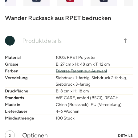
Wander Rucksack aus RPET bedrucken
Produktdetails
1
Material
100% RPET Polyester
Grösse
B: 27 cm x H: 48 cm x T: 12 cm
Farben
Diverse Farben zur Auswahl
Veredelung
Siebdruck 1-farbig, Siebdruck 2-farbig,
Siebdruck 3-farbig
Druckfläche
B: 8 cm x H: 18 cm
Standards
WE CARE, amfori (BSCI), REACH
Made in
China (Rucksack), EU (Veredelung)
Lieferdauer
4–6 Wochen
Mindestmenge
100 Stück
Optionen
2
DETAILS