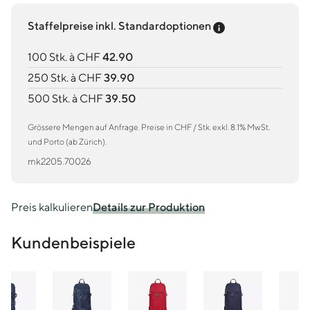
Preis-Tooltip an
Staffelpreise inkl. Standardoptionen
100 Stk. à CHF
42.90
250 Stk. à CHF
39.90
500 Stk. à CHF
39.50
Grössere Mengen auf Anfrage. Preise in CHF / Stk. exkl. 8.1% MwSt.
und Porto (ab Zürich).
mk2205.70026
Preis kalkulieren
Details zur Produktion
Kundenbeispiele