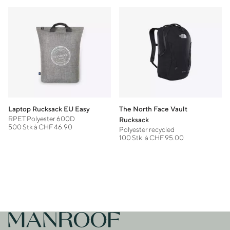
Laptop Rucksack EU Easy
The North Face Vault
RPET Polyester 600D
Rucksack
500 Stk à CHF 46.90
Polyester recycled
100 Stk. à CHF 95.00
Footer
Zur Startseite