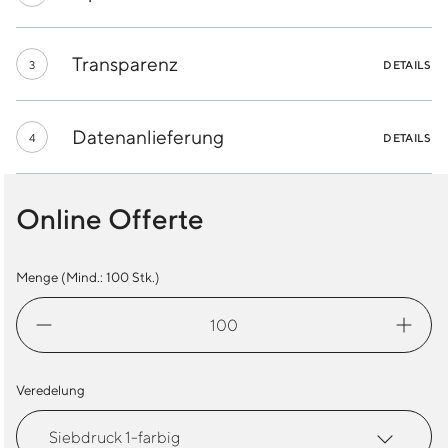
Transparenz
3
DETAILS
Datenanlieferung
4
DETAILS
Online Offerte
Menge (Mind.:
100
Stk.)
Wander
Rucksack
Easy
Menge
Veredelung