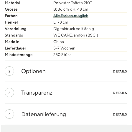
Material
Polyester Taffeta 210T
Grösse
B: 36 cm x H: 48 cm
Farben
Alle Farben möglich
Henkel
L: 78 cm
Veredelung
Digitaldruck vollflächig
Standards
WE CARE, amfori (BSCI)
Made in
China
Lieferdauer
5–7 Wochen
Mindestmenge
250 Stück
Optionen
2
DETAILS
Transparenz
3
DETAILS
Datenanlieferung
4
DETAILS