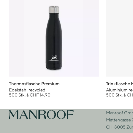
Thermosflasche Premium
Trinkflasche 
Edelstahl recycled
Aluminium re
500 Stk. à CHF 14.90
500 Stk. à C
Footer
Manroof Gm
Zur Startseite
Adre
Mattengasse 
CH-8005 Zür