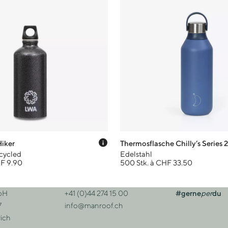
Preis-Tooltip anzeigen
Hiker
Thermosflasche Chilly’s Series 2
cycled
Edelstahl
HF 9.90
500 Stk. à CHF 33.50
bH
+41 (0)44 274 15 00
#gerne
per
du
sse
Kontakt
7
info@manroof.ch
ich