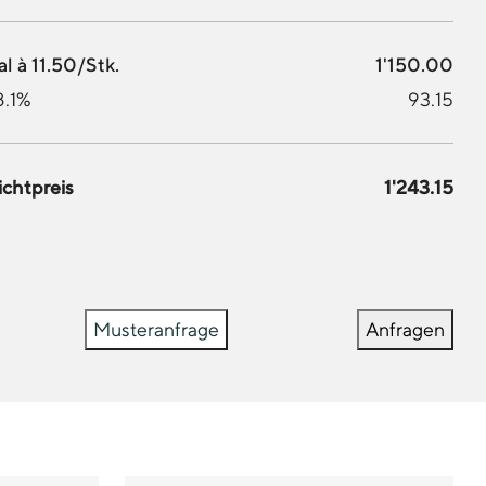
l à 11.50/Stk.
1'150.00
8.1%
93.15
ichtpreis
1'243.15
Musteranfrage
Anfragen