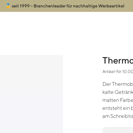
🥇 seit 1999 – Branchenleader für nachhaltige Werbeartikel
Thermo
Artikel-Nr 10.0
Der Thermobe
kalte Getränk
matten Farben
entsteht ein
am Schreibti