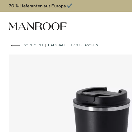
70 % Lieferanten aus Europa ✔️
Header
Manroof GmbH
SORTIMENT
|
HAUSHALT
|
TRINKFLASCHEN