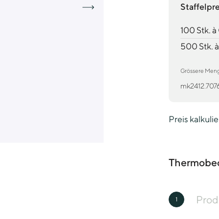
Staffelpr
100 Stk. 
500 Stk. 
Grössere Mengen
mk2412.707
Preis kalkuli
Thermobec
Prod
1