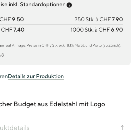
Preis-Tooltip anzeigen
eise inkl. Standardoptionen
à CHF
9.50
250 Stk. à CHF
7.90
à CHF
7.40
1000 Stk. à CHF
6.90
 auf Anfrage. Preise in CHF / Stk. exkl. 8.1% MwSt. und Porto (ab Zürich).
68
eren
Details zur Produktion
her Budget aus Edelstahl mit Logo
uktdetails