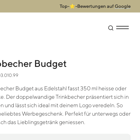
Top-⭐-Bewertungen auf
Google
Suche öffne
Menü anz
becher Budget
03.010.99
cher Budget aus Edelstahl fasst 350 ml heisse oder
e. Der doppelwandige Trinkbecher präsentiert sich in
 und lässt sich ideal mit deinem Logo veredeln. So
 beliebtes Werbegeschenk. Perfekt für unterwegs oder
sch das Lieblingsgetränk geniessen.