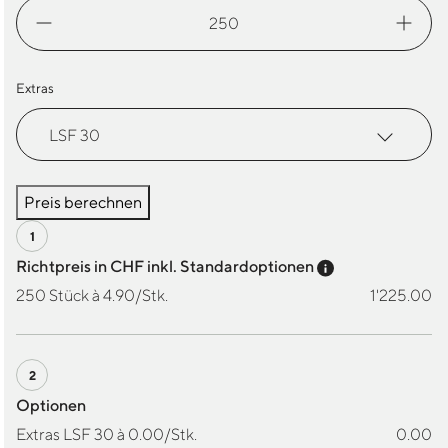
Sonnenmilch
Mini
(25
ml)
Extras
Menge
Preis berechnen
Preis-Tooltip a
Richtpreis in CHF inkl. Standardoptionen
250 Stück à 4.90/Stk.
1'225.00
Optionen
Extras LSF 30 à 0.00/Stk.
0.00