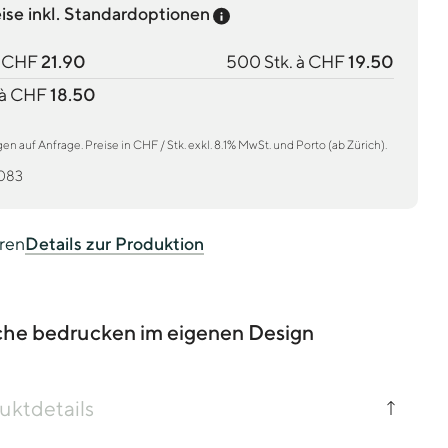
Preis-Tooltip anzeigen
eise inkl. Standardoptionen
à CHF
21.90
500 Stk. à CHF
19.50
 à CHF
18.50
 auf Anfrage. Preise in CHF / Stk. exkl. 8.1% MwSt. und Porto (ab Zürich).
083
eren
Details zur Produktion
che bedrucken im eigenen Design
uktdetails