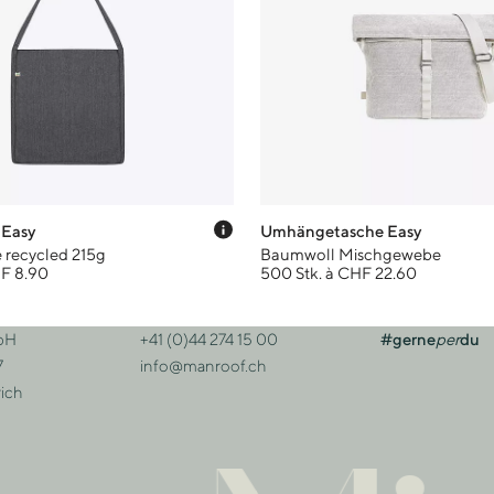
anzeigen
Preis-Tooltip anzeigen
 Easy
Umhängetasche Easy
recycled 215g
Baumwoll Mischgewebe
HF 8.90
500 Stk. à CHF 22.60
bH
+41 (0)44 274 15 00
#gerne
per
du
sse
Kontakt
7
info@manroof.ch
ich