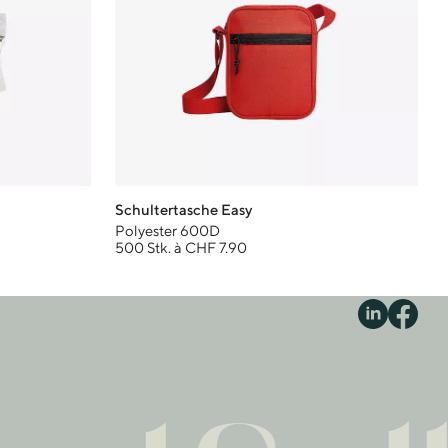
Schultertasche Easy
Polyester 600D
500 Stk. à CHF 7.90
S