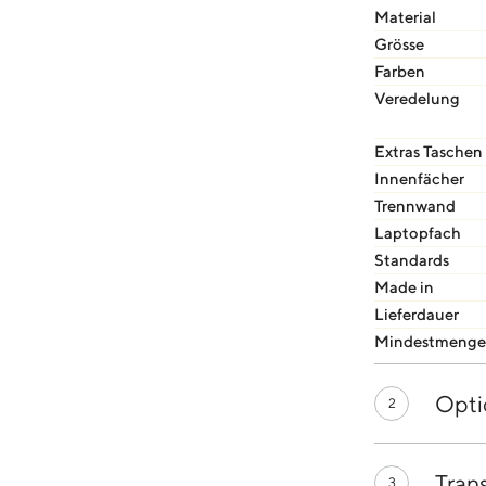
Material
Grösse
Farben
Veredelung
Extras Taschen
Innenfächer
Trennwand
Laptopfach
Standards
Made in
Lieferdauer
Mindestmenge
Opti
2
Tran
3