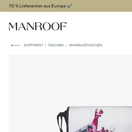
70 % Lieferanten aus Europa ✔️
Header
Manroof GmbH
SORTIMENT
|
TASCHEN
|
UMHÄNGETASCHEN