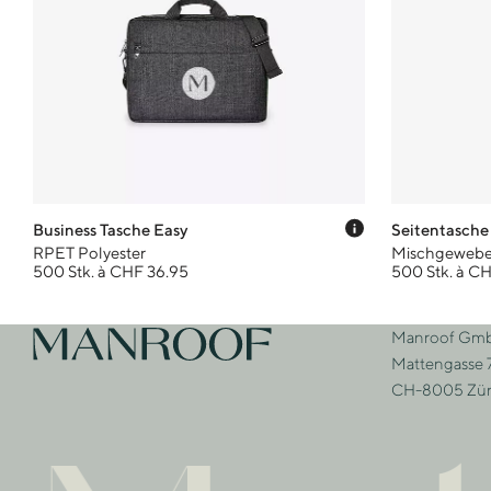
Preis-Tooltip 
Business Tasche Easy
Seitentasche
RPET Polyester
Mischgewebe 
500 Stk. à CHF 36.95
500 Stk. à C
Footer
Manroof Gm
Zur Startseite
Adre
Mattengasse 
CH-8005 Zür