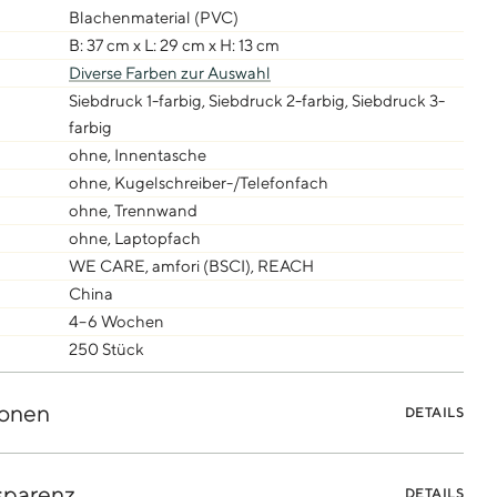
Blachenmaterial (PVC)
B: 37 cm x L: 29 cm x H: 13 cm
Diverse Farben zur Auswahl
Siebdruck 1-farbig, Siebdruck 2-farbig, Siebdruck 3-
farbig
ohne, Innentasche
ohne, Kugelschreiber-/Telefonfach
ohne, Trennwand
ohne, Laptopfach
WE CARE, amfori (BSCI), REACH
China
4–6 Wochen
250 Stück
onen
DETAILS
sparenz
DETAILS