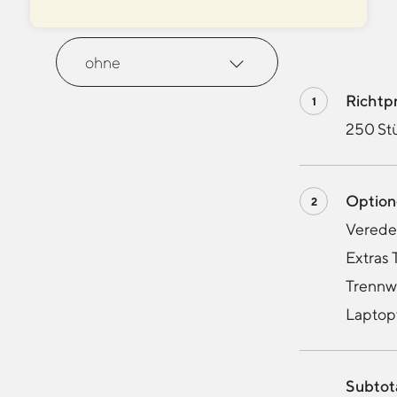
Laptopfach
Richtp
250 Stü
Optio
Veredel
Extras 
Trennw
Laptop
Subtota