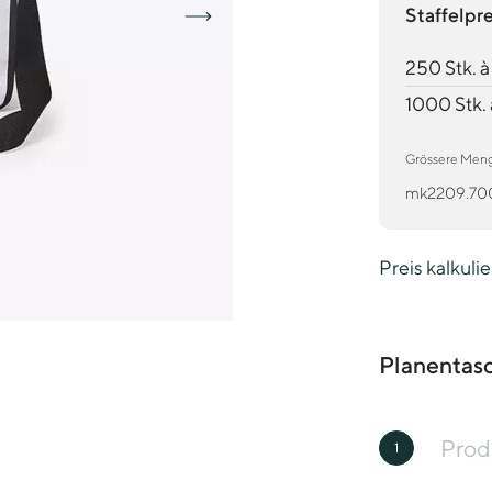
Staffelpr
250 Stk. 
1000 Stk.
Grössere Mengen
mk2209.70
Preis kalkuli
Planentas
Prod
1