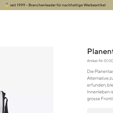
🥇 seit 1999 – Branchenleader für nachhaltige Werbeartikel
Planen
Artikel-Nr 01.0
Die Planenta
Alternative z
erfunden, ble
Innenleben is
grosse Front