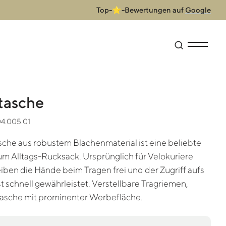
Top-⭐-Bewertungen auf
Google
Suche öffne
Menü anz
tasche
04.005.01
sche aus robustem Blachenmaterial ist eine beliebte
um Alltags-Rucksack. Ursprünglich für Velokuriere
iben die Hände beim Tragen frei und der Zugriff aufs
t schnell gewährleistet. Verstellbare Tragriemen,
lasche mit prominenter Werbefläche.