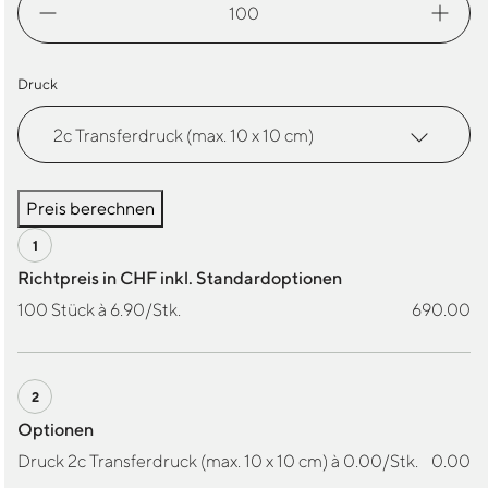
Tube
B900
Morf
Druck
Menge
Preis berechnen
Richtpreis in CHF inkl. Standardoptionen
100 Stück à 6.90/Stk.
690.00
Optionen
Druck 2c Transferdruck (max. 10 x 10 cm) à 0.00/Stk.
0.00