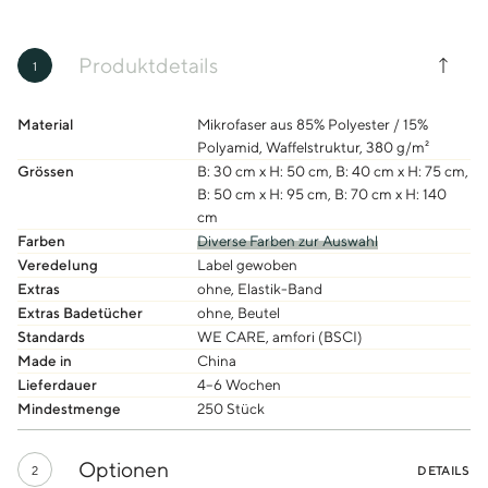
Produktdetails
1
Material
Mikrofaser aus 85% Polyester / 15%
Polyamid, Waffelstruktur, 380 g/m²
Grössen
B: 30 cm x H: 50 cm, B: 40 cm x H: 75 cm,
B: 50 cm x H: 95 cm, B: 70 cm x H: 140
cm
Farben
Diverse Farben zur Auswahl
Veredelung
Label gewoben
Extras
ohne, Elastik-Band
Extras Badetücher
ohne, Beutel
Standards
WE CARE, amfori (BSCI)
Made in
China
Lieferdauer
4–6 Wochen
Mindestmenge
250 Stück
Optionen
2
DETAILS