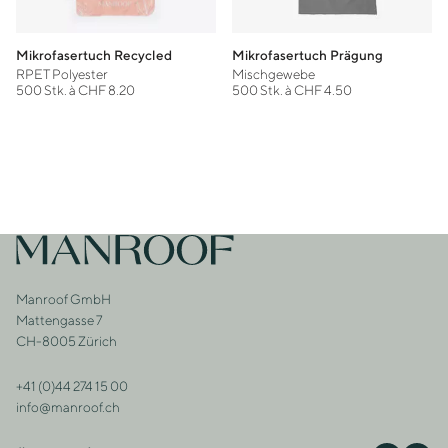
Mikrofasertuch Recycled
Mikrofasertuch Prägung
RPET Polyester
Mischgewebe
500 Stk. à CHF 8.20
500 Stk. à CHF 4.50
Footer
Zur Startseite
Manroof GmbH
Adresse
Mattengasse 7
CH-8005 Zürich
+41 (0)44 274 15 00
Kontakt
info@manroof.ch