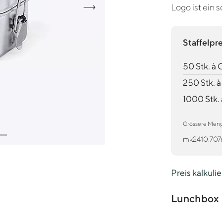
Logo ist ein
Staffelpr
50 Stk. à
250 Stk. 
1000 Stk.
Grössere Mengen
mk2410.707
Preis kalkuli
Lunchbox 