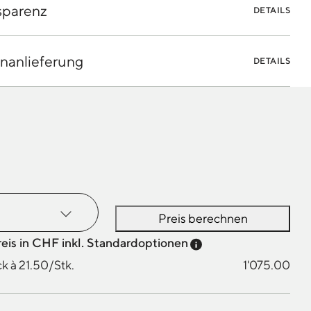
sparenz
DETAILS
nanlieferung
DETAILS
Preis berechnen
Preis-Tooltip anzei
reis in CHF inkl. Standardoptionen
k à 21.50/Stk.
1'075.00