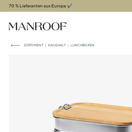
70 % Lieferanten aus Europa ✔️
Header
Manroof GmbH
SORTIMENT
|
HAUSHALT
|
LUNCHBOXEN