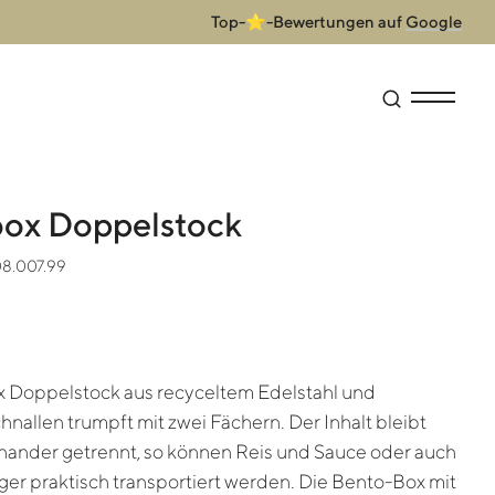
Top-⭐-Bewertungen auf
Google
Suche öffne
Menü anz
ox Doppelstock
08.007.99
 Doppelstock aus recyceltem Edelstahl und
hnallen trumpft mit zwei Fächern. Der Inhalt bleibt
nander getrennt, so können Reis und Sauce oder auch
er praktisch transportiert werden. Die Bento-Box mit