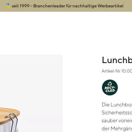
🥇 seit 1999 – Branchenleader für nachhaltige Werbeartikel
Lunchb
Artikel-Nr 10.0
-
Y
C
RE
CLED
Die Lunchbox
Sicherheitssc
sauber vonei
der Mehrgäng