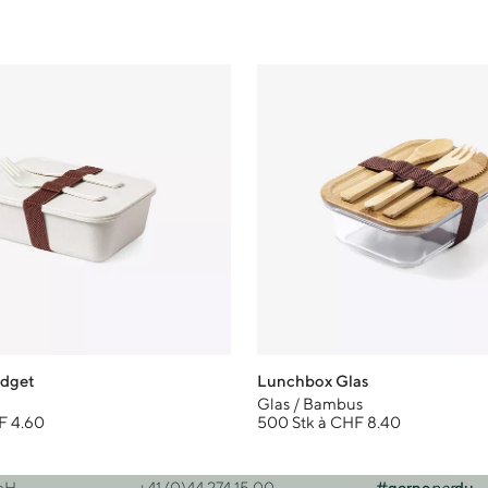
dget
Lunchbox Glas
P
Glas / Bambus
F 4.60
500 Stk à CHF 8.40
bH
+41 (0)44 274 15 00
#gerne
per
du