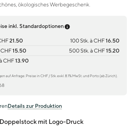
 schönes, ökologisches Werbegeschenk.
Preis-Tooltip anzeigen
eise inkl. Standardoptionen
 CHF
21.50
100 Stk. à CHF
16.50
à CHF
15.50
500 Stk. à CHF
15.20
 à CHF
13.90
 auf Anfrage. Preise in CHF / Stk. exkl. 8.1% MwSt. und Porto (ab Zürich).
68
eren
Details zur Produktion
Doppelstock mit Logo-Druck