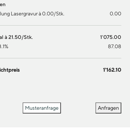
nen
lung Lasergravur à 0.00/Stk.
0.00
l à 21.50/Stk.
1'075.00
8.1%
87.08
ichtpreis
1'162.10
Musteranfrage
Anfragen