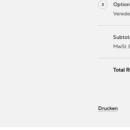
Optio
Verede
Subtota
MwSt. 
Total R