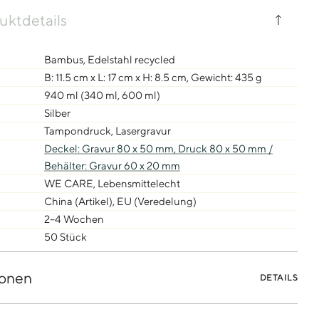
uktdetails
Bambus, Edelstahl recycled
B: 11.5 cm x L: 17 cm x H: 8.5 cm, Gewicht: 435 g
940 ml (340 ml, 600 ml)
Silber
Tampondruck, Lasergravur
Deckel: Gravur 80 x 50 mm, Druck 80 x 50 mm /
Behälter: Gravur 60 x 20 mm
WE CARE, Lebensmittelecht
China (Artikel), EU (Veredelung)
2–4 Wochen
50 Stück
onen
DETAILS