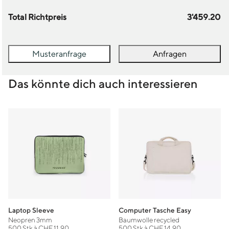
Total Richtpreis
3'459.20
Musteranfrage
Anfragen
Das könnte dich auch interessieren
Laptop Sleeve
Computer Tasche Easy
Neopren 3mm
Baumwolle recycled
500 Stk à CHF 11.90
500 Stk à CHF 14.90