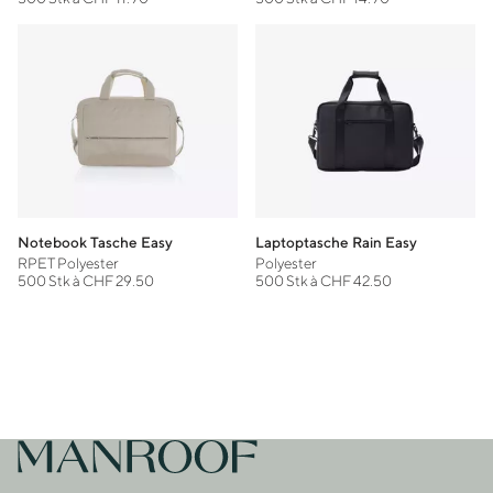
Notebook Tasche Easy
Laptoptasche Rain Easy
RPET Polyester
Polyester
500 Stk à CHF 29.50
500 Stk à CHF 42.50
Footer
Zur Startseite