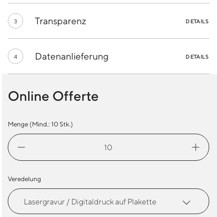
Transparenz
3
DETAILS
Datenanlieferung
4
DETAILS
Online Offerte
Menge (Mind.:
10
Stk.)
Laptoptasche
Victorinox
Menge
Veredelung