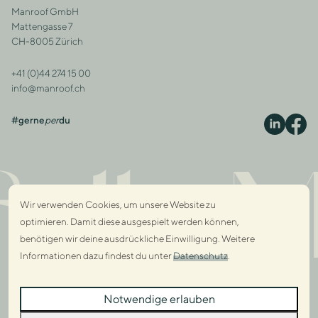
Manroof GmbH
Adresse
Mattengasse 7
CH-8005 Zürich
+41 (0)44 274 15 00
Kontakt
info@manroof.ch
#gerne
per
du
S
ully 
Wir verwenden Cookies, um unsere Website zu
optimieren. Damit diese ausgespielt werden können,
benötigen wir deine ausdrückliche Einwilligung. Weitere
Informationen dazu findest du unter
Datenschutz
.
Dialo
Notwendige erlauben
Dialo