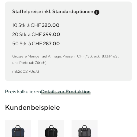
Preis-Tooltip an
Staffelpreise inkl. Standardoptionen
10 Stk. à CHF
320.00
20 Stk. à CHF
299.00
50 Stk. à CHF
287.00
Grössere Mengen auf Anfrage. Preise in CHF / Stk. exkl. 8.1% MwSt.
und Porto (ab Zürich).
mk2602.70673
Preis kalkulieren
Details zur Produktion
Kundenbeispiele