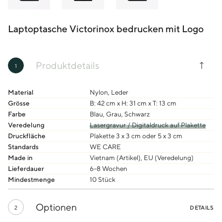
Laptoptasche Victorinox bedrucken mit Logo
Produktdetails
1
Material
Nylon, Leder
Grösse
B: 42 cm x H: 31 cm x T: 13 cm
Farbe
Blau, Grau, Schwarz
Veredelung
Lasergravur / Digitaldruck auf Plakette
Druckfläche
Plakette 3 x 3 cm oder 5 x 3 cm
Standards
WE CARE
Made in
Vietnam (Artikel), EU (Veredelung)
Lieferdauer
6–8 Wochen
Mindestmenge
10 Stück
Optionen
2
DETAILS