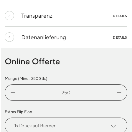
Transparenz
3
DETAILS
Datenanlieferung
4
DETAILS
Online Offerte
Menge (Mind.:
250
Stk.)
Flip
Flop
Recycled
Menge
Extras Flip Flop