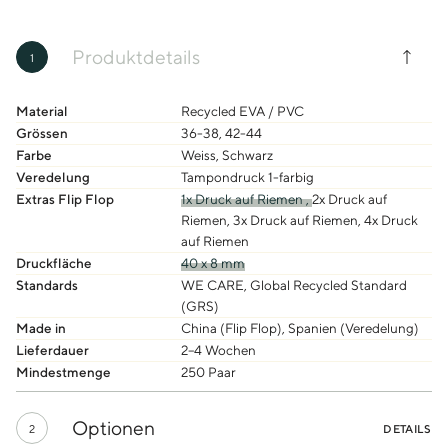
Produktdetails
1
Material
Recycled EVA / PVC
Grössen
36-38, 42-44
Farbe
Weiss, Schwarz
Veredelung
Tampondruck 1-farbig
Extras Flip Flop
1x Druck auf Riemen ,
2x Druck auf
Riemen, 3x Druck auf Riemen, 4x Druck
auf Riemen
Druckfläche
40 x 8 mm
Standards
WE CARE, Global Recycled Standard
(GRS)
Made in
China (Flip Flop), Spanien (Veredelung)
Lieferdauer
2–4 Wochen
Mindestmenge
250 Paar
Optionen
2
DETAILS