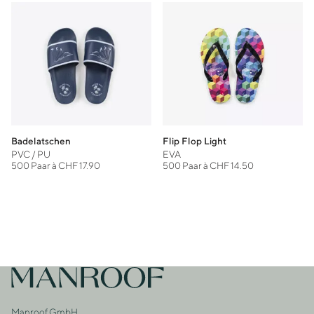
Badelatschen
Flip Flop Light
PVC / PU
EVA
500 Paar à CHF 17.90
500 Paar à CHF 14.50
Footer
Zur Startseite
Manroof GmbH