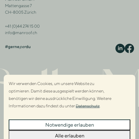
Adresse
Mattengasse 7
CH-8005 Zürich
+41 (0)44 274 15 00
Kontakt
info@manroof.ch
#gerne
per
du
S
lly M
Wir verwenden Cookies, um unsere Website zu
optimieren. Damit diese ausgespielt werden können,
benötigen wir deine ausdrückliche Einwilligung. Weitere
Informationen dazu findest du unter
Datenschutz
.
Dialo
Notwendige erlauben
Dialo
Alle erlauben