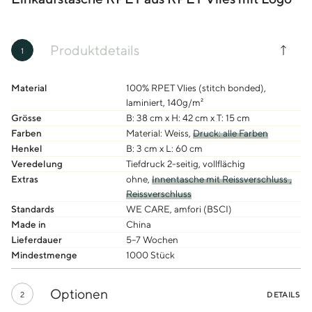
Produktdetails
1
Material
100% RPET Vlies (stitch bonded),
laminiert, 140g/m²
Grösse
B: 38 cm x H: 42 cm x T: 15 cm
Farben
Material: Weiss,
Druck: alle Farben
Henkel
B: 3 cm x L: 60 cm
Veredelung
Tiefdruck 2-seitig, vollflächig
Extras
ohne,
Innentasche mit Reissverschluss ,
Reissverschluss
Standards
WE CARE, amfori (BSCI)
Made in
China
Lieferdauer
5–7 Wochen
Mindestmenge
1000 Stück
Optionen
2
DETAILS