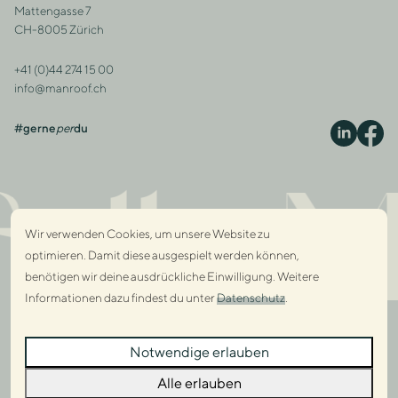
Adresse
Mattengasse 7
CH-8005 Zürich
+41 (0)44 274 15 00
Kontakt
info@manroof.ch
#gerne
per
du
S
ully 
Wir verwenden Cookies, um unsere Website zu
optimieren. Damit diese ausgespielt werden können,
benötigen wir deine ausdrückliche Einwilligung. Weitere
Informationen dazu findest du unter
Datenschutz
.
Dialo
Notwendige erlauben
Dialo
Alle erlauben