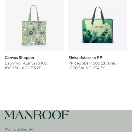
Canvas Shopper
Einkaufstasche PP
Baumwoll-Canvas 340g
PP gewoben 160g (20% rez.)
1000 Stk. à CHF 8.20
1000 Stk. à CHF 4.90
Footer
Zur Startseite
Manroof GmbH