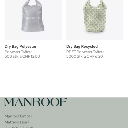
Dry Bag Polyester
Dry Bag Recycled
Polyester Taffeta
RPET Polyester Taffeta
500 Stk. à CHF 12.50
5000 Stk. à CHF 6.20
Footer
Zur Startseite
Manroof GmbH
Adresse
Mattengasse 7
CH-8005 Zürich