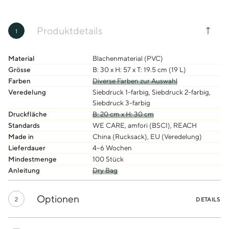
Produktdetails
1
Material
Blachenmaterial (PVC)
Grösse
B: 30 x H: 57 x T: 19.5 cm (19 L)
Farben
Diverse Farben zur Auswahl
Veredelung
Siebdruck 1-farbig, Siebdruck 2-farbig,
Siebdruck 3-farbig
Druckfläche
B: 20 cm x H: 30 cm
Standards
WE CARE, amfori (BSCI), REACH
Made in
China (Rucksack), EU (Veredelung)
Lieferdauer
4–6 Wochen
Mindestmenge
100 Stück
Anleitung
Dry Bag
Optionen
2
DETAILS