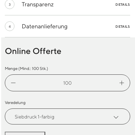
Transparenz
3
DETAILS
Datenanlieferung
4
DETAILS
Online Offerte
Menge (Mind.:
100
Stk.)
Dry
Bag
19L
Easy
Veredelung
Menge