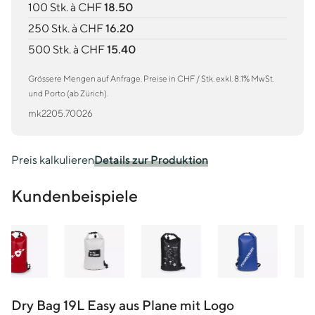
100 Stk. à CHF
18.50
250 Stk. à CHF
16.20
500 Stk. à CHF
15.40
Grössere Mengen auf Anfrage. Preise in CHF / Stk. exkl. 8.1% MwSt.
und Porto (ab Zürich).
mk2205.70026
Preis kalkulieren
Details zur Produktion
Kundenbeispiele
Dry Bag 19L Easy aus Plane mit Logo