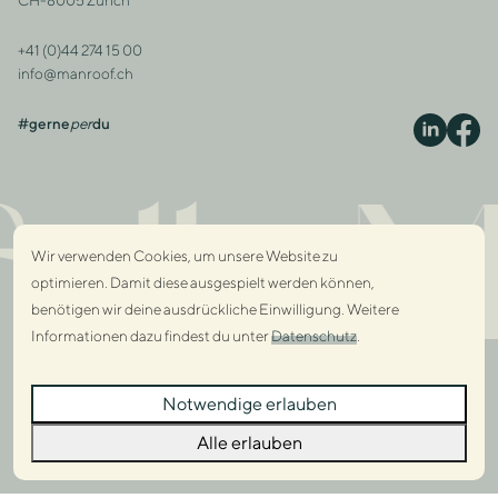
+41 (0)44 274 15 00
Kontakt
info@manroof.ch
#gerne
per
du
S
lly M
Wir verwenden Cookies, um unsere Website zu
optimieren. Damit diese ausgespielt werden können,
benötigen wir deine ausdrückliche Einwilligung. Weitere
Informationen dazu findest du unter
Datenschutz
.
Dialo
Notwendige erlauben
Dialo
Alle erlauben
© 2026 Manroof GmbH