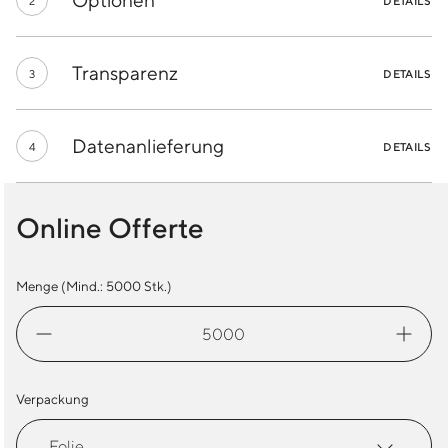
2
DETAILS
Transparenz
3
DETAILS
Datenanlieferung
4
DETAILS
Online Offerte
Menge (Mind.:
5000
Stk.)
Dextro
Energy
Einzelpack
Menge
Verpackung