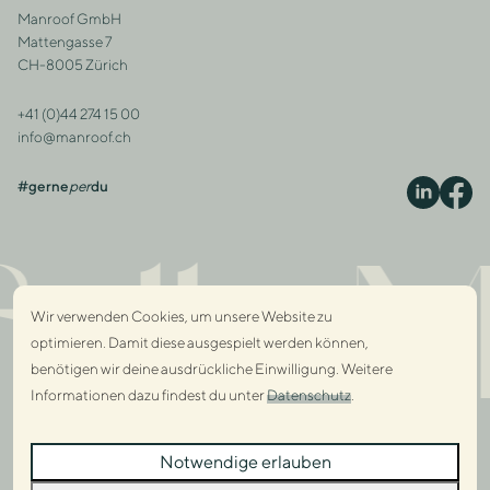
Manroof GmbH
Adresse
Mattengasse 7
CH-8005 Zürich
+41 (0)44 274 15 00
Kontakt
info@manroof.ch
#gerne
per
du
S
ully 
Wir verwenden Cookies, um unsere Website zu
optimieren. Damit diese ausgespielt werden können,
benötigen wir deine ausdrückliche Einwilligung. Weitere
Informationen dazu findest du unter
Datenschutz
.
Dialo
Notwendige erlauben
Dialo