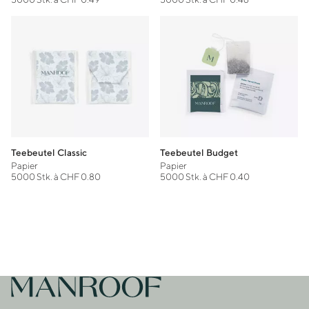
Teebeutel Classic
Teebeutel Budget
Papier
Papier
5000 Stk. à CHF 0.80
5000 Stk. à CHF 0.40
Footer
Zur Startseite