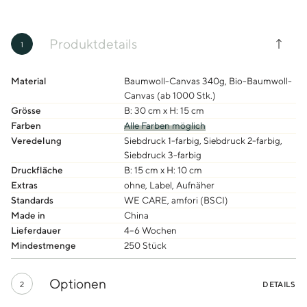
Produktdetails
1
Material
Baumwoll-Canvas 340g, Bio-Baumwoll-
Canvas (ab 1000 Stk.)
Grösse
B: 30 cm x H: 15 cm
Farben
Alle Farben möglich
Veredelung
Siebdruck 1-farbig, Siebdruck 2-farbig,
Siebdruck 3-farbig
Druckfläche
B: 15 cm x H: 10 cm
Extras
ohne, Label, Aufnäher
Standards
WE CARE, amfori (BSCI)
Made in
China
Lieferdauer
4–6 Wochen
Mindestmenge
250 Stück
Optionen
2
DETAILS