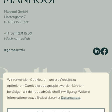
Footer
Manroof GmbH
Adresse
Mattengasse 7
CH-8005 Zürich
+41 (0)44 274 15 00
Kontakt
info@manroof.ch
#gerne
per
du
S
ully 
Wir verwenden Cookies, um unsere Website zu
optimieren. Damit diese ausgespielt werden können,
benötigen wir deine ausdrückliche Einwilligung. Weitere
Informationen dazu findest du unter
Datenschutz
.
Dialo