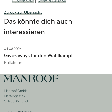
Lunchboxen
|
Schmid Gruppe
Zurück zur Übersicht
Das könnte dich auch
interessieren
04.08.2026
Zur Story Give-aways für den Wahlkampf
Give-aways für den Wahlkampf
Kollektion
Footer
Zur Startseite
Manroof GmbH
Adresse
Mattengasse 7
CH-8005 Zürich