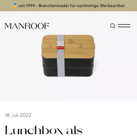
🥇 seit 1999 – Branchenleader für nachhaltige Werbeartikel
Header
Manroof GmbH
Suche öffn
Menü an
18. Juli 2022
Lunchbox als