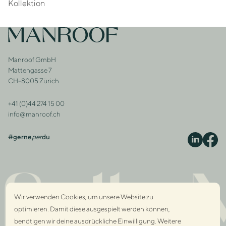
Kollektion
Footer
Zur Startseite
Manroof GmbH
Adresse
Mattengasse 7
CH-8005 Zürich
+41 (0)44 274 15 00
Kontakt
info@manroof.ch
#gerne
per
du
S
fully 
Wir verwenden Cookies, um unsere Website zu
optimieren. Damit diese ausgespielt werden können,
benötigen wir deine ausdrückliche Einwilligung. Weitere