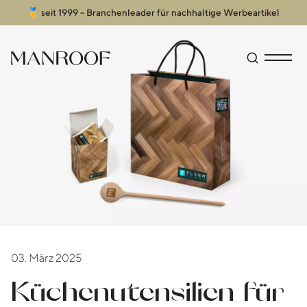
🥇 seit 1999 – Branchenleader für nachhaltige Werbeartikel
Header
Manroof GmbH
Suche öffn
Menü an
03. März 2025
Küchenutensilien für