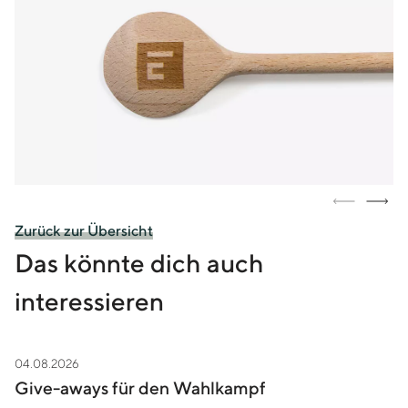
Zurück zur Übersicht
Das könnte dich auch
interessieren
04.08.2026
Zur Story Give-aways für den Wahlkampf
Give-aways für den Wahlkampf