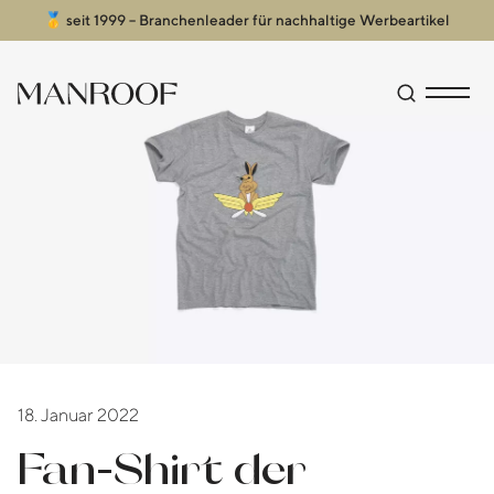
🥇 seit 1999 – Branchenleader für nachhaltige Werbeartikel
Header
Manroof GmbH
Suche öffn
Menü an
18. Januar 2022
Fan-Shirt der