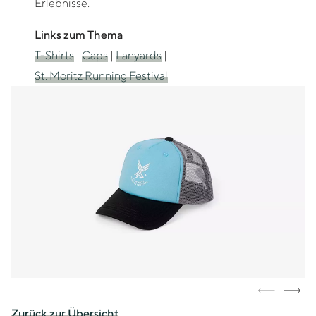
Erlebnisse.
Links zum Thema
T-Shirts
|
Caps
|
Lanyards
|
St. Moritz Running Festival
Zurück zur Übersicht