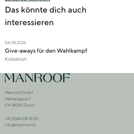
Das könnte dich auch
interessieren
04.08.2026
Zur Story Give-aways für den Wahlkampf
Give-aways für den Wahlkampf
Kollektion
Footer
Zur Startseite
Manroof GmbH
Adresse
Mattengasse 7
CH-8005 Zürich
+41 (0)44 274 15 00
Kontakt
info@manroof.ch