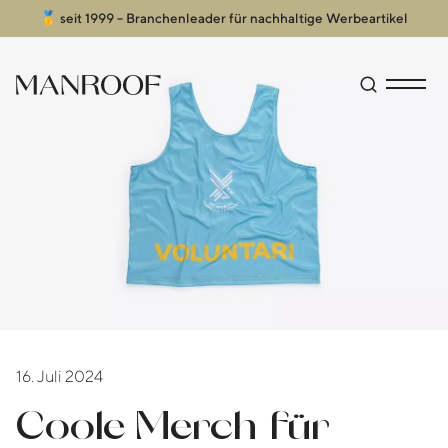
🥇 seit 1999 – Branchenleader für nachhaltige Werbeartikel
Header
Manroof GmbH
Suche öffn
Menü an
16. Juli 2024
Coole Merch für