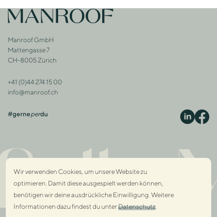
Footer
Zur Startseite
Manroof GmbH
Adresse
Mattengasse 7
CH-8005 Zürich
+41 (0)44 274 15 00
Kontakt
info@manroof.ch
#gerne
per
du
S
ully 
Wir verwenden Cookies, um unsere Website zu
optimieren. Damit diese ausgespielt werden können,
benötigen wir deine ausdrückliche Einwilligung. Weitere
Informationen dazu findest du unter
Datenschutz
.
Dialo