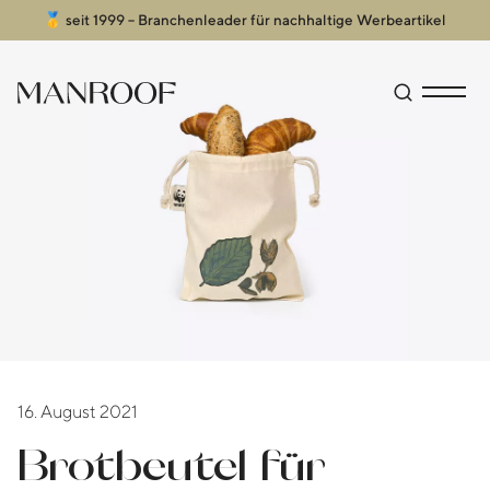
🥇 seit 1999 – Branchenleader für nachhaltige Werbeartikel
Header
Manroof GmbH
Suche öffn
Menü an
16. August 2021
Brotbeutel für