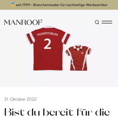
🥇 seit 1999 – Branchenleader für nachhaltige Werbeartikel
Header
Manroof GmbH
Suche öffn
Menü an
31. Oktober 2022
Bist du bereit für die