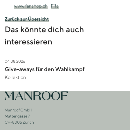
www.fanshop.ch
|
Fifa
Zurück zur Übersicht
Das könnte dich auch
interessieren
04.08.2026
Zur Story Give-aways für den Wahlkampf
Give-aways für den Wahlkampf
Kollektion
Footer
Zur Startseite
Manroof GmbH
Adresse
Mattengasse 7
CH-8005 Zürich