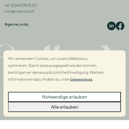
+41 (0)44 274 15 00
Kontakt
info@manroof.ch
#gerne
per
du
S
ully 
Wir verwenden Cookies, um unsere Website zu
optimieren. Damit diese ausgespielt werden können,
benötigen wir deine ausdrückliche Einwilligung. Weitere
Informationen dazu findest du unter
Datenschutz
.
Dialo
Notwendige erlauben
Dialo
Alle erlauben
© 2026 Manroof GmbH
AGB
Impressum
Datenschutz